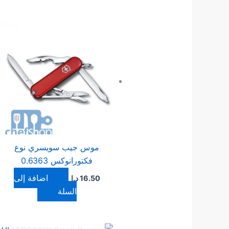
موس جيب سويسري نوع
فكتورانوكس 0.6363
إضافة إلى
16.50
د.ا
السلة