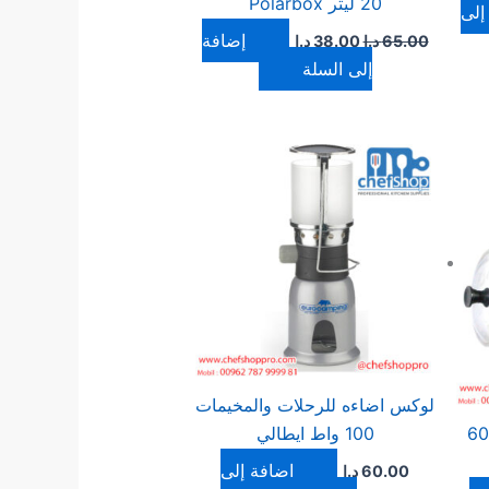
20 ليتر Polarbox
إلى
إضافة
65.00
د.ا
38.00
د.ا
إلى السلة
لوكس اضاءه للرحلات والمخيمات
ين ماء كهربائي 600
100 واط ايطالي
إضافة إلى
60.00
د.ا