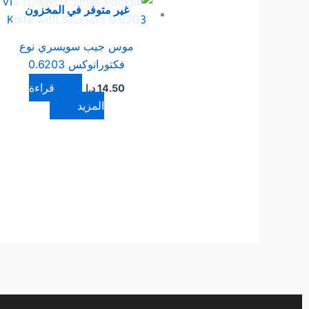
غير متوفر في المخزون
موس جيب سويسري نوع
فكتورانوكس 0.6203
قراءة
14.50
د.ا
المزيد