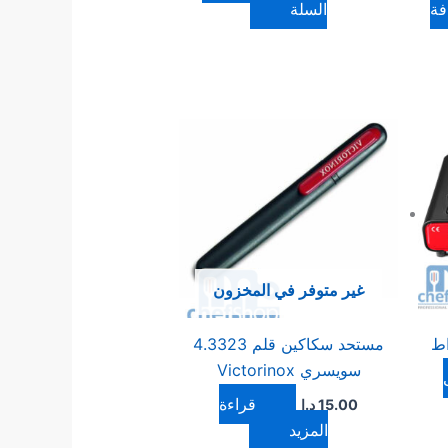
فة
السلة
غير متوفر في المخزون
مستحد سكاكين قلم 4.3323
سويسري Victorinox
قراءة
15.00
د.ا
المزيد