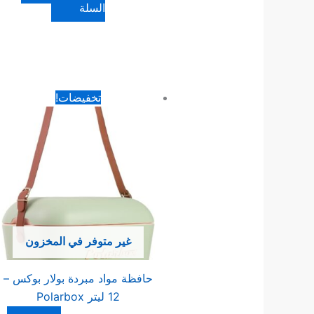
السلة
السعر
السعر
تخفيضات!
الأصلي
الحالي
هو:
هو:
55.00 د.ا.
32.00 د.ا.
غير متوفر في المخزون
حافظة مواد مبردة بولار بوكس –
12 ليتر Polarbox