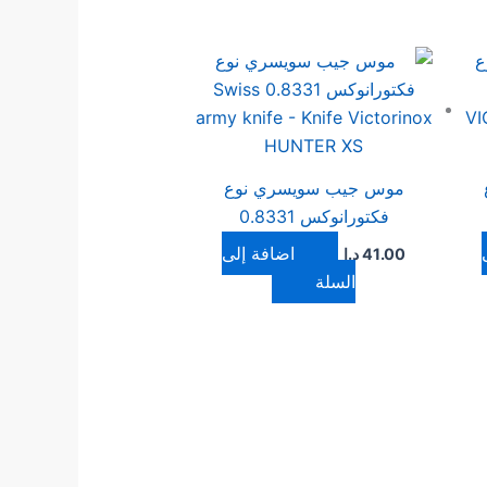
موس جيب سويسري نوع
فكتورانوكس 0.8331
إضافة إلى
41.00
د.ا
السلة