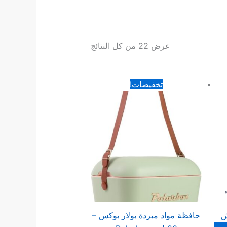
عرض ⁦22⁩ من كل النتائج
السعر
السعر
تخفيضات!
الأصلي
الحالي
هو:
هو:
65.00 د.ا.
38.00 د.ا.
ش
حافظة مواد مبردة بولار بوكس –