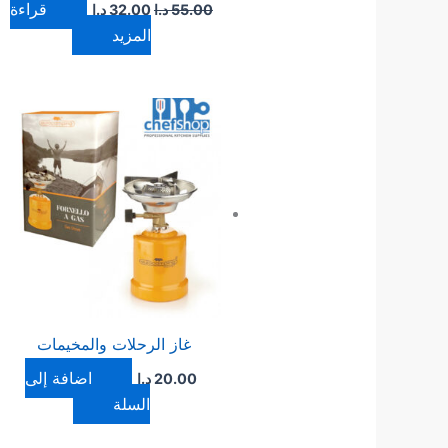
قراءة
55.00
د.ا
32.00
د.ا
المزيد
غاز الرحلات والمخيمات
إضافة إلى
20.00
د.ا
السلة