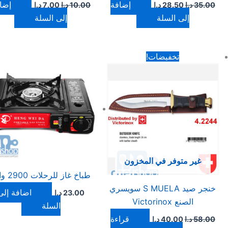
إضافة
إضا
35.00
د.ا
28.50
د.ا
10.00
د.ا
7.00
د.ا
إلى السلة
إلى السلة
السعر
السعر
تخفيضات!
الأصلي
الحالي
هو:
هو:
58.00 د.ا.
40.00 د.ا.
غير متوفر في المخزون
طباخ غاز للرحلات 2900 واط
خنجر صيد S MUELA سويسري
إضافة إلى
23.00
د.ا
الصنع Victorinox
السلة
قراءة
58.00
د.ا
40.00
د.ا