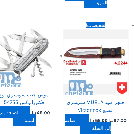
المزيد
السعر
السعر
تخفيضات!
الأصلي
الحالي
هو:
هو:
67.00 د.ا.
55.00 د.ا.
موس جيب سويسري نوع
خنجر صيد MUELA سويسري
فكتورانوكس 54755
الصنع Victorinox
إضافة إلى
49.00
د.ا
إضافة
السلة
67.00
د.ا
55.00
د.ا
إلى السلة