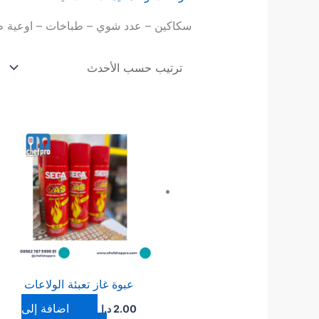
سكاكين – عدد شوي – طباخات – اوعية طب
عبوة غاز تعبئة الولاعات
إضافة إلى
2.00
د.ا