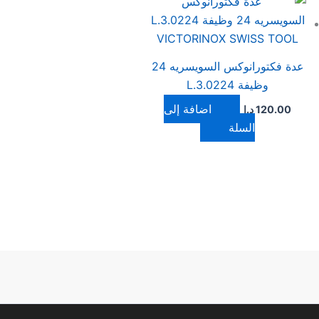
عدة فكتورانوكس السويسريه 24
وظيفة 3.0224.L
إضافة إلى
120.00
د.ا
السلة