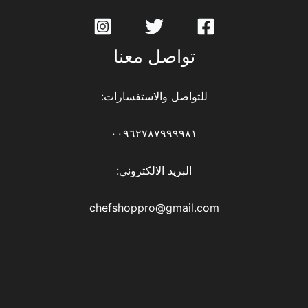
تواصل معنا
للتواصل والاستفسارات:
٠٠٩٦٢٧٨٧٩٩٩٩٨١
البريد الالكتروني:
chefshoppro@gmail.com