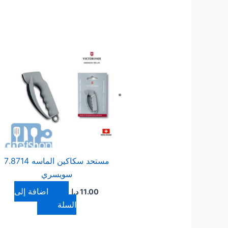
مستحد سكاكين الماسه 7.8714
سويسري
إضافة إلى
11.00
د.ا
السلة