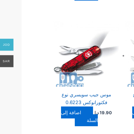
JOD
SAR
موس جيب سويسري نوع
فكتورانوكس 0.6223
إضافة إلى
19.90
د.ا
السلة