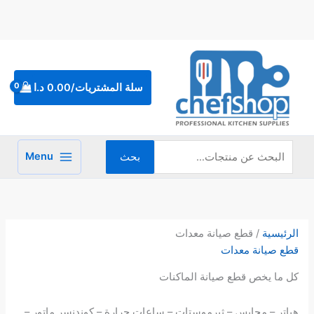
خطي
لى
لمحتوى
البحث
عن:
سلة المشتريات/
0.00
د.ا
Menu
بحث
تم
الفر
حس
الرئيسية
/ قطع صيانة معدات
الأح
قطع صيانة معدات
كل ما يخص قطع صيانة الماكنات
هياتر – محابس – ثيرموستات – ساعات حرارة – كوندنسر ماتور –