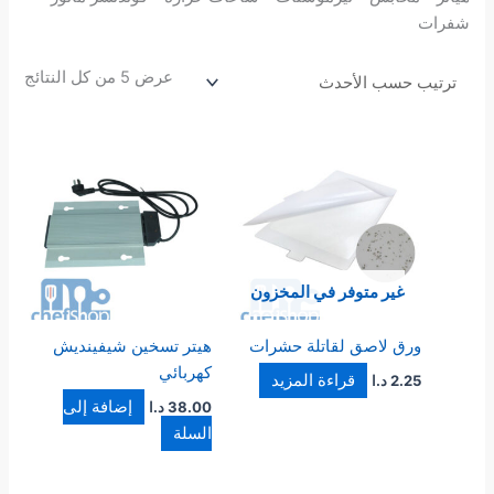
شفرات
عرض ⁦5⁩ من كل النتائج
غير متوفر في المخزون
ورق لاصق لقاتلة حشرات
هيتر تسخين شيفينديش
كهربائي
قراءة المزيد
2.25
د.ا
إضافة إلى
38.00
د.ا
السلة