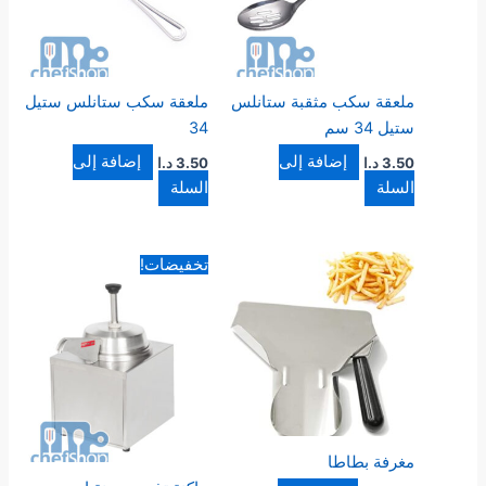
ملعقة سكب مثقبة ستانلس
ملعقة سكب ستانلس ستيل
ستيل 34 سم
34
إضافة إلى
إضافة إلى
3.50
د.ا
3.50
د.ا
السلة
السلة
السعر
السعر
تخفيضات!
الأصلي
الحالي
هو:
هو:
290.00 د.ا.
230.00 د.ا.
مغرفة بطاطا