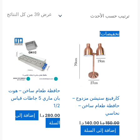
عرض ⁦39⁩ من كل النتائج
السعر
السعر
تخفيضات!
الأصلي
الحالي
هو:
هو:
150.00 د.ا.
140.00 د.ا.
حافظة طعام ساخن – هوت
كارفينغ ستيشن مزدوج –
بان ماري 5 جاطات قياس
حافظة طعام ساخن –
1/2
نحاسي
إضافة إلى
280.00
د.ا
السلة
150.00
د.ا
140.00
د.ا
إضافة إلى السلة