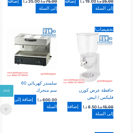
إضافة
إضافة
25.00
د.ا
19.00
د.ا
75.00
د.ا
35.00
د.ا
إلى السلة
إلى السلة
السعر
السعر
تخفيضات!
الأصلي
الحالي
هو:
هو:
15.00 د.ا.
8.50 د.ا.
سلمندر كهربائي 60
حافظة عرض كورن
سم متحرك
JOD
فليكس / ابيض
إضافة إلى
600.00
د.ا
إضافة
السلة
15.00
د.ا
8.50
د.ا
إلى السلة