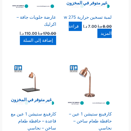
غير متوفر في المخزون
لمبة تسخين حرارية 275 w
عارضة حلويات جافة –
اكرليك
قراءة
8.00
د.ا
7.00
د.ا
المزيد
170.00
د.ا
110.00
د.ا
إضافة إلى السلة
غير متوفر في المخزون
كارفينغ ستيشن 1 عين –
كارفينغ ستيشن 1 عين مع
حافظة طعام ساخن –
قاعدة – حافظة طعام
نحاسي
ساخن – نحاسي