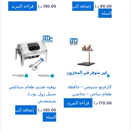
إضافة إلى
قراءة المزيد
90.00
د.ا
150.00
د.ا
السلة
غير متوفر في المخزون
كارفينغ ستيشن – حافظة
بوفيه تقديم طعام ستانلس
طعام ساخن – نحاسي
ستيل رول توب/
شيفنغدش
قراءة المزيد
170.00
د.ا
إضافة إلى
120.00
د.ا
السلة