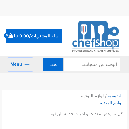
خطي
لى
لمحتوى
البحث
عن:
سلة المشتريات/
0.00
د.ا
Menu
بحث
تم
الفر
حس
الرئيسية
/ لوازم البوفيه
الأح
لوازم البوفيه
كل ما يخص معدات و ادوات خدمة البوفيه