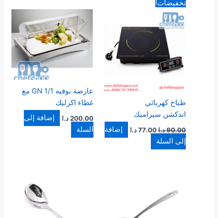
السعر
السعر
تخفيضات!
الأصلي
الحالي
هو:
هو:
90.00 د.ا.
77.00 د.ا.
عارضة بوفيه 1/1 GN مع
طباخ كهربائي
غطاء اكرليك
اندكشن سيراميك
إضافة إلى
200.00
د.ا
إضافة
السلة
90.00
د.ا
77.00
د.ا
إلى السلة