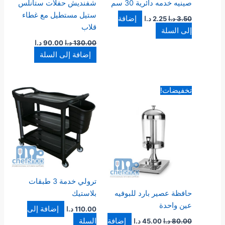
صينيه خدمه دائرية 30 سم
شفنديش حفلات ستانلس
ستيل مستطيل مع غطاء
إضافة
3.50
د.ا
2.25
د.ا
قلاب
إلى السلة
130.00
د.ا
90.00
د.ا
إضافة إلى السلة
السعر
السعر
تخفيضات!
الأصلي
الحالي
هو:
هو:
80.00 د.ا.
45.00 د.ا.
ترولي خدمة 3 طبقات
حافظة عصير بارد للبوفيه
بلاستيك
عين واحدة
إضافة إلى
110.00
د.ا
إضافة
السلة
80.00
د.ا
45.00
د.ا