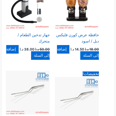
حافظة عرض كورن فليكس
جهاز تدخين الطعام /
دبل / اسود
متحرك
إضافة
إضافة
18.00
د.ا
14.50
د.ا
50.00
د.ا
38.00
د.ا
إلى السلة
إلى السلة
السعر
السعر
تخفيضات!
الأصلي
الحالي
هو:
هو:
6.90 د.ا.
4.50 د.ا.