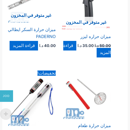
غير متوفر في المخزون
غير متوفر في المخزون
ميزان حرارة السكر ايطالي
ميزان حراره ليزر
PADERNO
قراءة
قراءة المزيد
50.00
د.ا
35.00
د.ا
40.00
د.ا
المزيد
السعر
السعر
تخفيضات!
الأصلي
الحالي
هو:
هو:
11.00 د.ا.
7.00 د.ا.
JOD
ميزان حرارة طعام