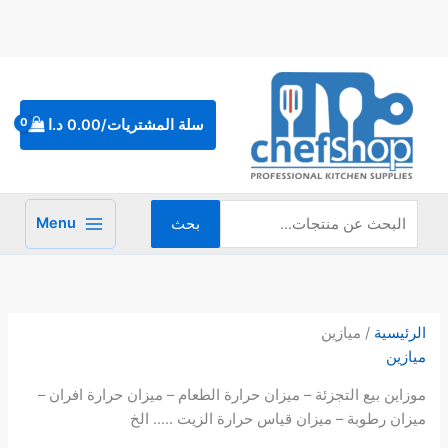
خطي
لى
لمحتوى
البحث
عن:
سلة المشتريات/
0.00
د.ا
Menu
بحث
تم
الفر
حس
الرئيسية
/ ميازين
الأح
ميازين
موزاين بيع التجزئة – ميزان حرارة الطعام – ميزان حرارة افران –
ميزان رطوبة – ميزان قياس حرارة الزيت ….. الخ