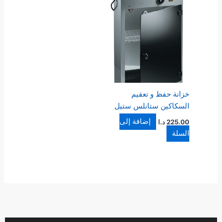
خزانة حفظ و تعقيم
السكاكين ستانلس ستيل
إضافة إلى
225.00
د.ا
السلة