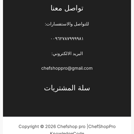
تواصل معنا
للتواصل والاستفسارات:
٠٠٩٦٢٧٨٧٩٩٩٩٨١
البريد الالكتروني:
chefshoppro@gmail.com
سلة المشتريات
Copyright © 2026 Chefshop pro |ChefShopPro
KnowledgeCode