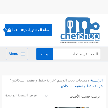
خطي
لى
لمحتوى
البحث
عن:
سلة المشتريات/
0.00
د.ا
Menu
بحث
الرئيسية
/ منتجات تحت الوسم “خزانة حفظ و تعقيم السكاكين”
خزانة حفظ و تعقيم السكاكين
عرض النتيجة الوحيدة