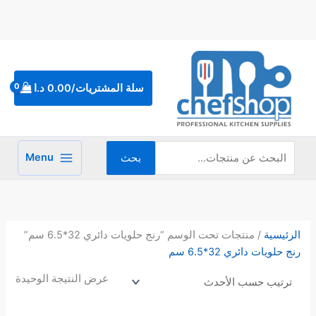
خطي
لى
لمحتوى
البحث
عن:
سلة المشتريات/
0.00
د.ا
Menu
بحث
الرئيسية
/ منتجات تحت الوسم “رنج حلويات دائري 32*6.5 سم”
رنج حلويات دائري 32*6.5 سم
عرض النتيجة الوحيدة