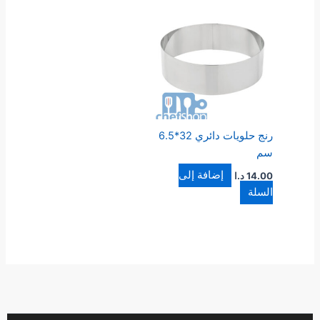
رنج حلويات دائري 32*6.5
سم
إضافة إلى
14.00
د.ا
السلة