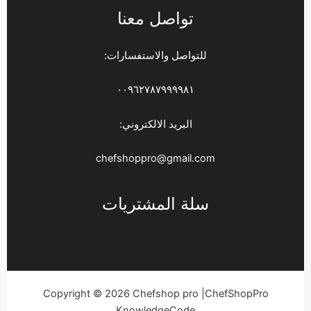
تواصل معنا
للتواصل والاستفسارات:
٠٠٩٦٢٧٨٧٩٩٩٩٨١
البريد الالكتروني:
chefshoppro@gmail.com
سلة المشتريات
Copyright © 2026 Chefshop pro |ChefShopPro
KnowledgeCode