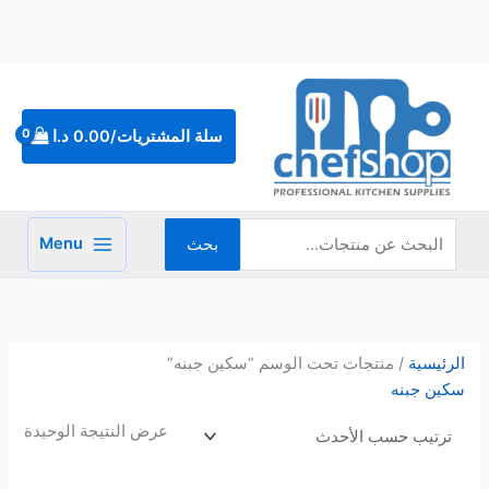
خطي
لى
لمحتوى
البحث
عن:
سلة المشتريات/
0.00
د.ا
Menu
بحث
الرئيسية
/ منتجات تحت الوسم “سكين جبنه”
سكين جبنه
عرض النتيجة الوحيدة