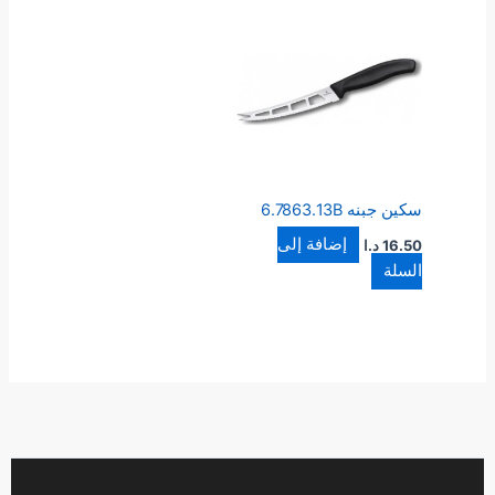
سكين جبنه 6.7863.13B
إضافة إلى
16.50
د.ا
السلة