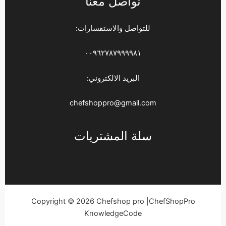
تواصل معنا
للتواصل والاستفسارات:
٠٠٩٦٢٧٨٧٩٩٩٩٨١
البريد الالكتروني:
chefshoppro@gmail.com
سلة المشتريات
Copyright © 2026 Chefshop pro |ChefShopPro
KnowledgeCode