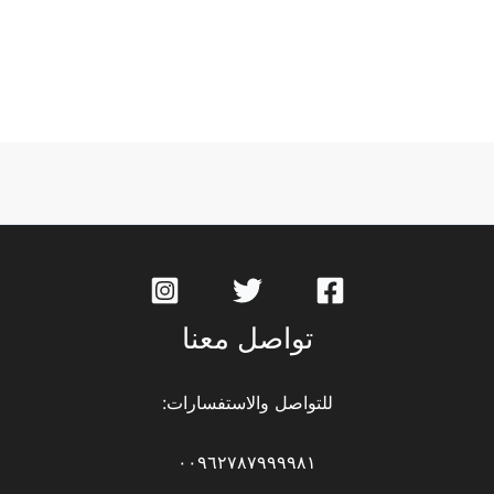
تواصل معنا
للتواصل والاستفسارات:
٠٠٩٦٢٧٨٧٩٩٩٩٨١