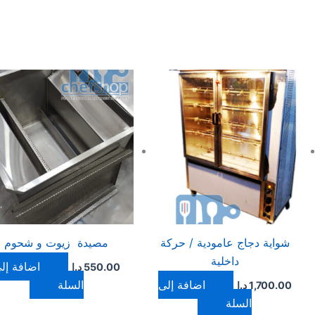
شواية دجاج عامودية / حركة
مصيدة زيوت و شحوم
داخلية
إضافة إل
550.00
د.ا
إضافة إلى
السلة
1,700.00
د.ا
السلة