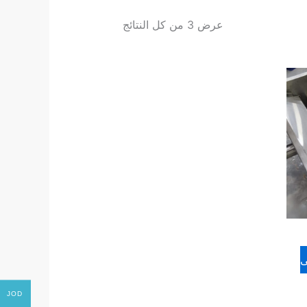
عرض ⁦3⁩ من كل النتائج
ى
JOD