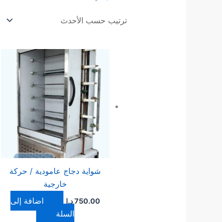
شواية دجاج عامودية / حركة
خارجية
إضافة إلى
750.00
د.ا
السلة