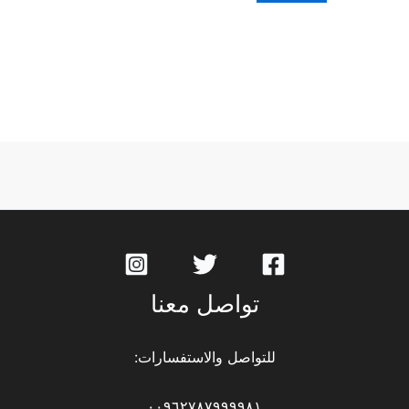
تواصل معنا
للتواصل والاستفسارات:
٠٠٩٦٢٧٨٧٩٩٩٩٨١