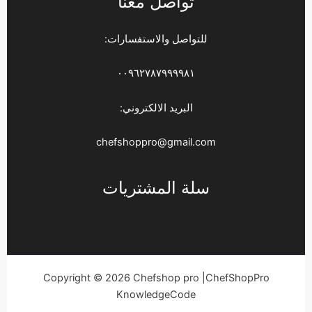
تواصل معنا
للتواصل والاستفسارات:
٠٠٩٦٢٧٨٧٩٩٩٩٨١
البريد الالكتروني:
chefshoppro@gmail.com
سلة المشتريات
Copyright © 2026 Chefshop pro |ChefShopPro
KnowledgeCode