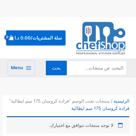
خطي
لى
لمحتوى
البحث
عن:
سلة المشتريات/
0.00
د.ا
Menu
بحث
الرئيسية
/ منتجات تحت الوسم “فرادة كروسان 175 سم ايطالية”
فرادة كروسان 175 سم ايطالية
لا توجد منتجات تتوافق مع اختيارك.