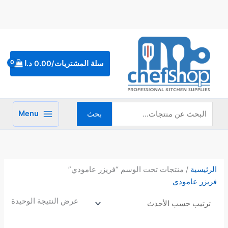
خطي
لى
لمحتوى
البحث
عن:
سلة المشتريات/
0.00
د.ا
Menu
بحث
الرئيسية
/ منتجات تحت الوسم “فريزر عامودي”
فريزر عامودي
عرض النتيجة الوحيدة