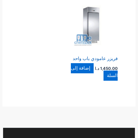
فريزر عامودي باب واحد
إضافة إلى
1,450.00
د.ا
السلة