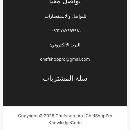
تواصل معنا
للتواصل والاستفسارات:
٠٠٩٦٢٧٨٧٩٩٩٩٨١
البريد الالكتروني:
chefshoppro@gmail.com
سلة المشتريات
Copyright © 2026 Chefshop pro |ChefShopPro
KnowledgeCode