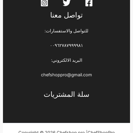
تواصل معنا
للتواصل والاستفسارات:
٠٠٩٦٢٧٨٧٩٩٩٩٨١
البريد الالكتروني:
chefshoppro@gmail.com
سلة المشتريات
Copyright © 2026 Chefshop pro |ChefShopPro