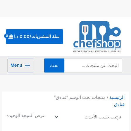
خطي
لى
لمحتوى
البحث
عن:
سلة المشتريات/
0.00
د.ا
Menu
بحث
الرئيسية
/ منتجات تحت الوسم “فنادق”
فنادق
عرض النتيجة الوحيدة