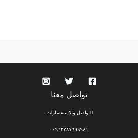
تواصل معنا
للتواصل والاستفسارات:
٠٠٩٦٢٧٨٧٩٩٩٩٨١