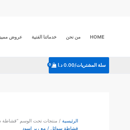
خطي
لى
لمحتوى
HOME
من نحن
خدماتنا الفنية
عروض مميز
سلة المشتريات/
0.00
د.ا
الرئيسية
/ منتجات تحت الوسم “قشاطة سو
قشاطة سوائل / مع ربر اسود