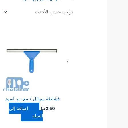
قشاطة سوائل / مع ربر اسود
إضافة إلى
2.50
د.ا
السلة