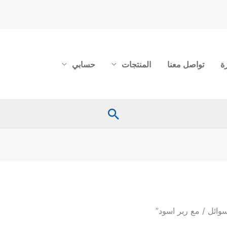
ة
تواصل معنا
المنتجات
حسابي
البحث
ائل / مع ربر اسود”