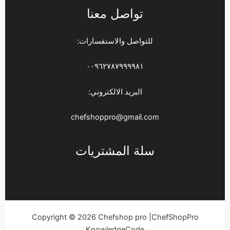
تواصل معنا
للتواصل والاستفسارات:
٠٠٩٦٢٧٨٧٩٩٩٩٨١
البريد الالكتروني:
chefshoppro@gmail.com
سلة المشتريات
Copyright © 2026 Chefshop pro |ChefShopPro
KnowledgeCode