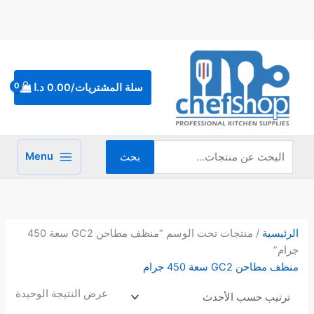
خطي
لى
لمحتوى
البحث
عن:
سلة المشتريات/
0.00
د.ا
Menu
بحث
الرئيسية
/ منتجات تحت الوسم “منظف مطاحن GC2 سعة 450
جرام”
منظف مطاحن GC2 سعة 450 جرام
عرض النتيجة الوحيدة