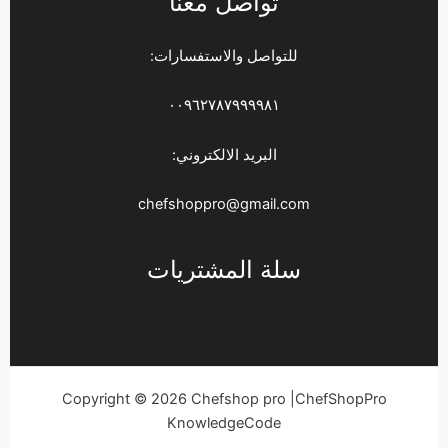
تواصل معنا
للتواصل والاستفسارات:
٠٠٩٦٢٧٨٧٩٩٩٩٨١
البريد الالكتروني:
chefshoppro@gmail.com
سلة المشتريات
Copyright © 2026 Chefshop pro |ChefShopPro
KnowledgeCode