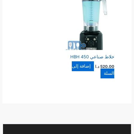
خلاط صناعي HBH 450
إضافة إلى
520.00
د.ا
السلة