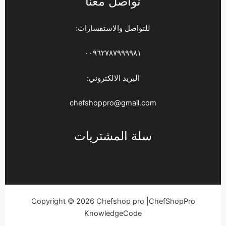
تواصل معنا
للتواصل والاستفسارات:
٠٠٩٦٢٧٨٧٩٩٩٩٨١
البريد الالكتروني:
chefshoppro@gmail.com
سلة المشتريات
Copyright © 2026 Chefshop pro |ChefShopPro
KnowledgeCode