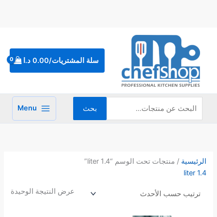
خطي
لى
لمحتوى
البحث
عن:
سلة المشتريات/
0.00
د.ا
Menu
بحث
الرئيسية
/ منتجات تحت الوسم “1.4 liter”
1.4 liter
عرض النتيجة الوحيدة