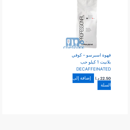
قهوة اسبرسو – كوفي
بلانيت 1 كيلو حب
DECAFFEINATED
إضافة إلى
22.50
د.ا
السلة