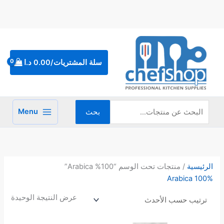
خطي
لى
لمحتوى
البحث
عن:
سلة المشتريات/
0.00
د.ا
Menu
بحث
الرئيسية
/ منتجات تحت الوسم “100% Arabica”
100% Arabica
عرض النتيجة الوحيدة