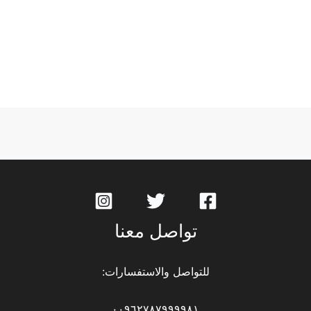
تواصل معنا
للتواصل والاستفسارات:
٠٠٩٦٢٧٨٧٩٩٩٩٨١