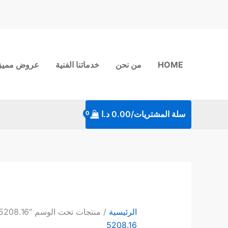
خطي
لى
لمحتوى
HOME
من نحن
خدماتنا الفنية
عروض مميز
سلة المشتريات/
0.00
د.ا
الرئيسية
/ منتجات تحت الوسم “5208.16”
5208.16