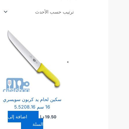
سكين لحام يد كربون سويسري
16 سم 5.5208.16
إضافة إلى
19.50
د.ا
السلة