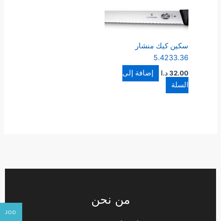
سكين كيك منشار
5.4233.36
إضافة إلى
32.00
د.ا
السلة
من نحن
JOD