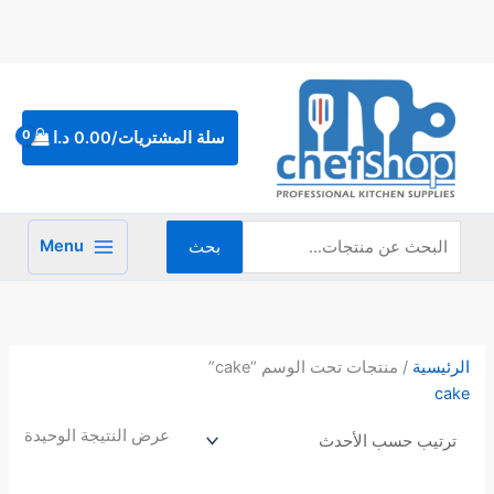
خطي
لى
لمحتوى
البحث
عن:
سلة المشتريات/
0.00
د.ا
Menu
بحث
الرئيسية
/ منتجات تحت الوسم “cake”
cake
عرض النتيجة الوحيدة