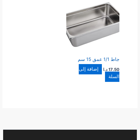
جاط 1/1 عمق 15 سم
إضافة إلى
17.50
د.ا
السلة