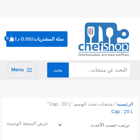
خطي
لى
لمحتوى
البحث
عن:
سلة المشتريات/
0.00
د.ا
Menu
بحث
الرئيسية
/ منتجات تحت الوسم “Cap : 20 L”
Cap : 20 L
عرض النتيجة الوحيدة