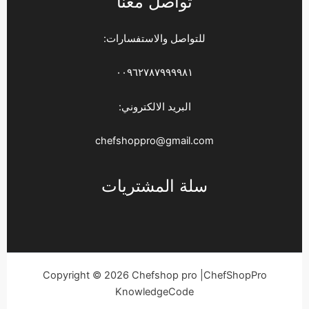
تواصل معنا
للتواصل والاستفسارات:
٠٠٩٦٢٧٨٧٩٩٩٩٨١
البريد الالكتروني:
chefshoppro@gmail.com
سلة المشتريات
Copyright © 2026 Chefshop pro |ChefShopPro
KnowledgeCode