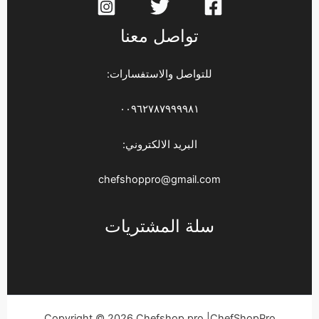
تواصل معنا
للتواصل والاستفسارات:
٠٠٩٦٢٧٨٧٩٩٩٩٨١
البريد الالكتروني:
chefshoppro@gmail.com
سلة المشتريات
Copyright © 2026 Chefshop pro |ChefShopPro