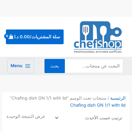
خطي
لى
لمحتوى
البحث
عن:
سلة المشتريات/
0.00
د.ا
Menu
بحث
الرئيسية
/ منتجات تحت الوسم “Chafing dish GN 1/1 with lid”
Chafing dish GN 1/1 with lid
عرض النتيجة الوحيدة