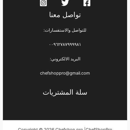
تواصل معنا
للتواصل والاستفسارات:
٠٠٩٦٢٧٨٧٩٩٩٩٨١
البريد الالكتروني:
chefshoppro@gmail.com
سلة المشتريات
Copyright © 2026 Chefshop pro |ChefShopPro