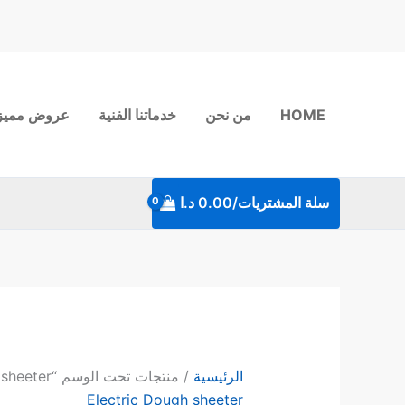
خطي
لى
لمحتوى
HOME
من نحن
خدماتنا الفنية
عروض مميز
سلة المشتريات/
0.00
د.ا
الرئيسية
/ منتجات تحت الوسم “Electric Dough sheeter”
Electric Dough sheeter