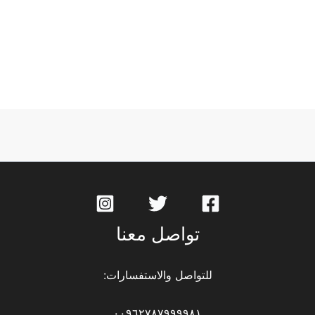
تواصل معنا
للتواصل والاستفسارات:
٠٠٩٦٢٧٨٧٩٩٩٩٨١