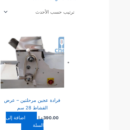
فرادة عجين مرحلتين – عرض
القشاط 28 سم
إضافة إلى
390.00
د.ا
السلة