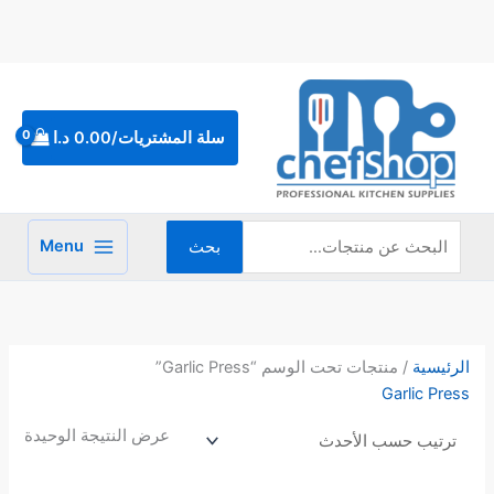
خطي
لى
لمحتوى
البحث
عن:
سلة المشتريات/
0.00
د.ا
Menu
بحث
الرئيسية
/ منتجات تحت الوسم “Garlic Press”
Garlic Press
عرض النتيجة الوحيدة