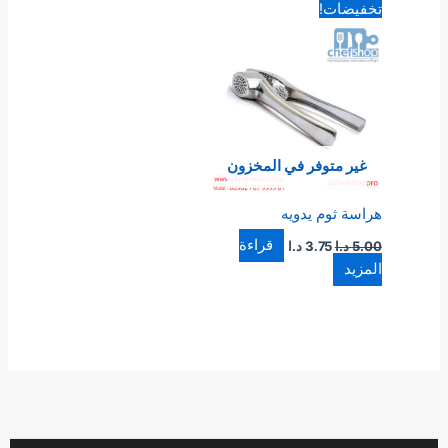
السعر
السعر
تخفيضات!
الأصلي
الحالي
هو:
هو:
5.00 د.ا.
3.75 د.ا.
غير متوفر في المخزون
هراسة ثوم يدويه
قراءة
5.00
د.ا
3.75
د.ا
المزيد