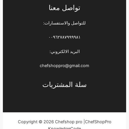
تواصل معنا
للتواصل والاستفسارات:
٠٠٩٦٢٧٨٧٩٩٩٩٨١
البريد الالكتروني:
chefshoppro@gmail.com
سلة المشتريات
Copyright © 2026 Chefshop pro |ChefShopPro
KnowledgeCode