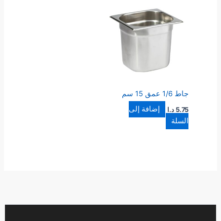
جاط 1/6 عمق 15 سم
إضافة إلى
5.75
د.ا
السلة