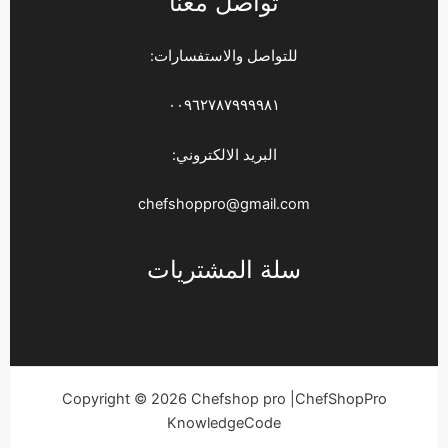
تواصل معنا
للتواصل والاستفسارات:
٠٠٩٦٢٧٨٧٩٩٩٩٨١
البريد الالكتروني:
chefshoppro@gmail.com
سلة المشتريات
Copyright © 2026 Chefshop pro |ChefShopPro
KnowledgeCode