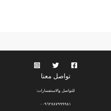
تواصل معنا
للتواصل والاستفسارات:
٠٠٩٦٢٧٨٧٩٩٩٩٨١