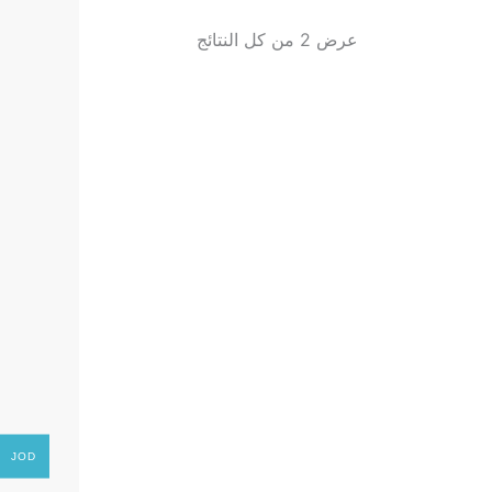
عرض ⁦2⁩ من كل النتائج
JOD