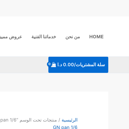
خطي
لى
لمحتوى
HOME
من نحن
خدماتنا الفنية
عروض مميز
سلة المشتريات/
0.00
د.ا
الرئيسية
/ منتجات تحت الوسم “GN pan 1/6”
GN pan 1/6