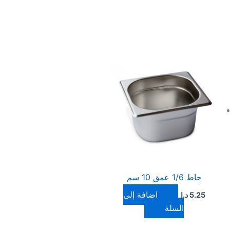
جاط 1/6 عمق 10 سم
إضافة إلى
5.25
د.ا
السلة