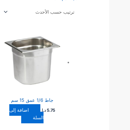
جاط 1/6 عمق 15 سم
إضافة إلى
5.75
د.ا
السلة