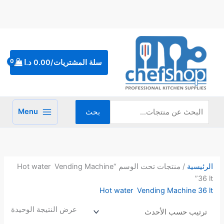
خطي
لى
لمحتوى
البحث
عن:
سلة المشتريات/
0.00
د.ا
Menu
بحث
الرئيسية
/ منتجات تحت الوسم “Hot water Vending Machine
36 lt”
Hot water Vending Machine 36 lt
عرض النتيجة الوحيدة