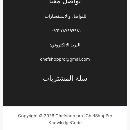
تواصل معنا
للتواصل والاستفسارات:
٠٠٩٦٢٧٨٧٩٩٩٩٨١
البريد الالكتروني:
chefshoppro@gmail.com
سلة المشتريات
Copyright © 2026 Chefshop pro |ChefShopPro
KnowledgeCode