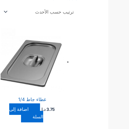
غطاء جاط 1/4
إضافة إلى
3.75
د.ا
السلة