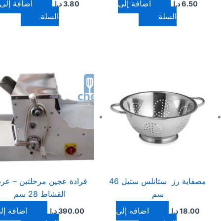
إضافة إلى
إضافة إلى
6.50
د.ا
3.80
د.ا
السلة
السلة
مصفاية رز ستانلس ستيل 46
فرادة عجين مرحلتين – ع
سم
القشاط 28 سم
إضافة إلى
إضافة إل
18.00
د.ا
390.00
د.ا