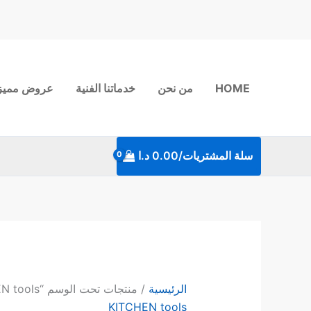
خطي
لى
لمحتوى
HOME
من نحن
خدماتنا الفنية
عروض مميز
سلة المشتريات/
0.00
د.ا
الرئيسية
/ منتجات تحت الوسم “KITCHEN tools”
KITCHEN tools