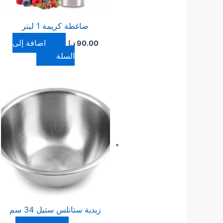
ضاغطة كريمة 1 ليتر
إضافة إلى
90.00
د.ا
السلة
زبدية ستانلس ستيل 34 سم