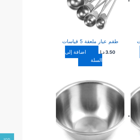
طقم عيار ملعقة 5 قياسات
إضافة إلى
3.50
د.ا
السلة
JOD