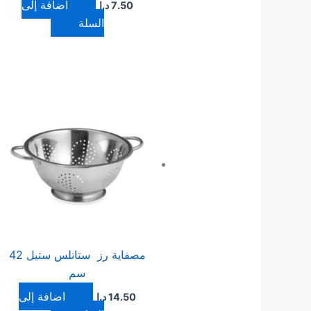
إضافة إلى
7.50
د.ا
السلة
مصفاية رز ستانلس ستيل 42
سم
إضافة إلى
14.50
د.ا