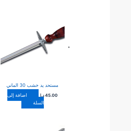
مستحد يد خشب 30 الماني
إضافة إلى
45.00
د.ا
السلة