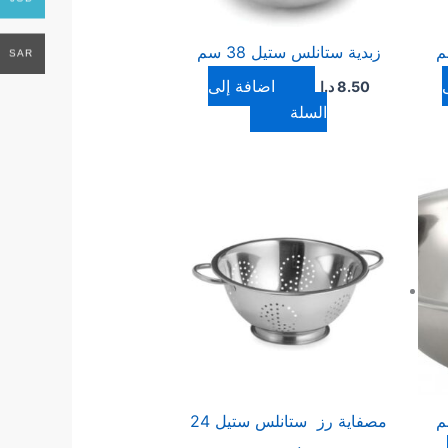
زبدية ستانلس ستيل 38 سم
SAR
إضافة إلى
8.50
د.ا
السلة
مصفاية رز ستانلس ستيل 24
سم