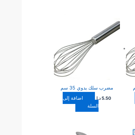
مضرب سلك يدوي 35 سم
إضافة إلى
5.50
د.ا
السلة