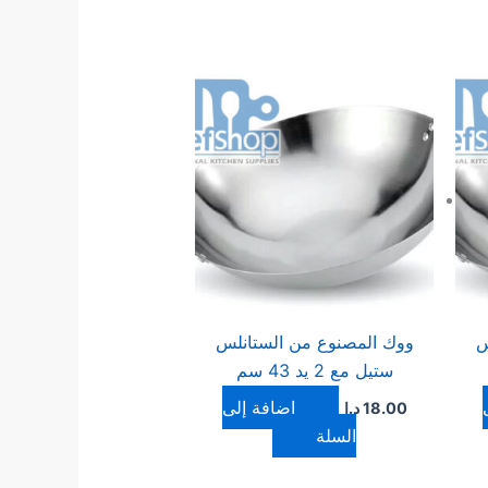
س
ووك المصنوع من الستانلس
ستيل مع 2 يد 43 سم
إضافة إلى
18.00
د.ا
السلة