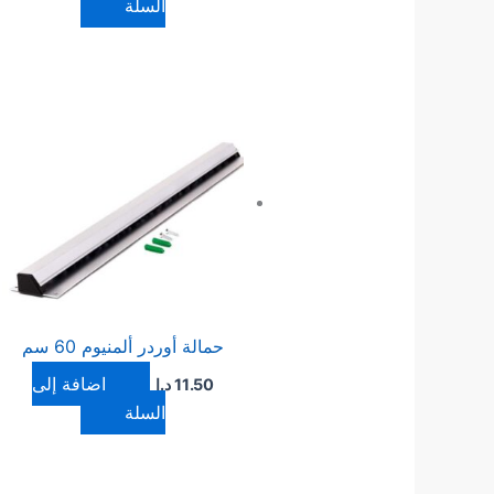
السلة
حمالة أوردر ألمنيوم 60 سم
إضافة إلى
11.50
د.ا
السلة