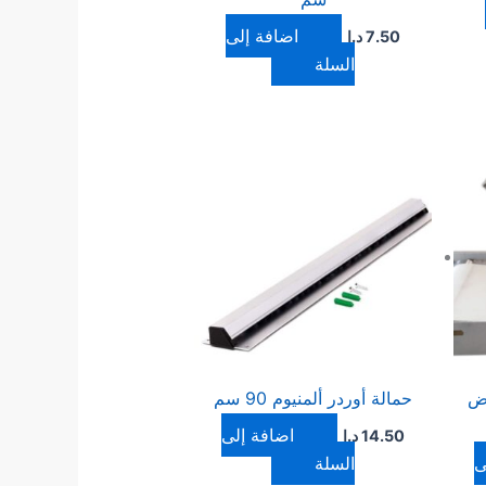
إضافة إلى
7.50
د.ا
السلة
رض
حمالة أوردر ألمنيوم 90 سم
إضافة إلى
14.50
د.ا
ى
السلة