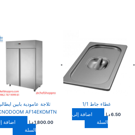
غطاء جاط 1/1
ثلاجة عامودية بابين ايطال
CNODOOM AF14EKOMTN
إضافة إلى
6.50
د.ا
السلة
إضافة إ
1,800.00
د.ا
السلة