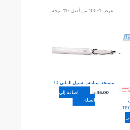
عرض 1–100 من أصل 117 نتيجة
مستحد ستانلس ستيل الماني 10
إضافة إلى
45.00
د.ا
السلة
ي
TE
لى