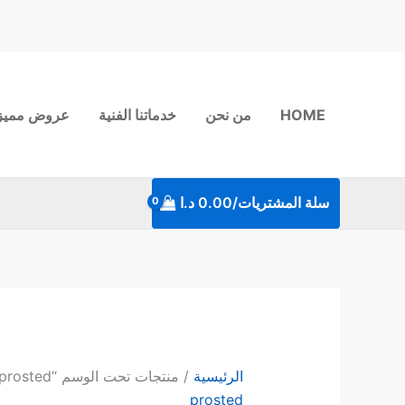
خطي
لى
لمحتوى
HOME
من نحن
خدماتنا الفنية
عروض مميز
سلة المشتريات/
0.00
د.ا
الرئيسية
/ منتجات تحت الوسم “prosted”
prosted