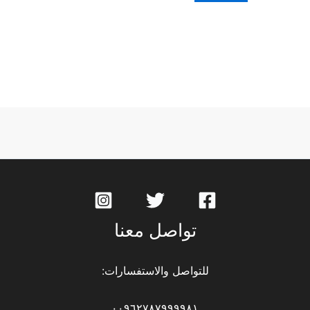
تواصل معنا
للتواصل والاستفسارات:
٠٠٩٦٢٧٨٧٩٩٩٩٨١