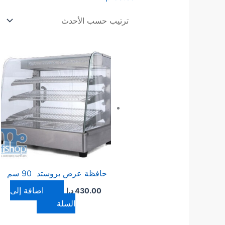
حافظة عرض بروستد 90 سم
إضافة إلى
430.00
د.ا
السلة