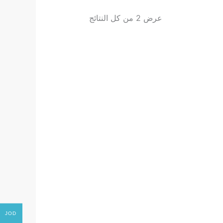
عرض ⁦2⁩ من كل النتائج
JOD