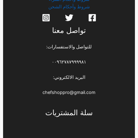
شروط وأحكام الشحن
تواصل معنا
للتواصل والاستفسارات:
٠٠٩٦٢٧٨٧٩٩٩٩٨١
البريد الالكتروني:
chefshoppro@gmail.com
سلة المشتريات