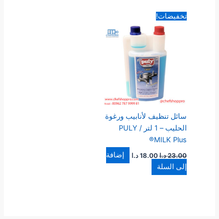
السعر
السعر
تخفيضات!
الأصلي
الحالي
هو:
هو:
23.00 د.ا.
18.00 د.ا.
سائل تنظيف لأنابيب ورغوة
الحليب – 1 لتر / PULY
MILK Plus®
إضافة
23.00
د.ا
18.00
د.ا
إلى السلة