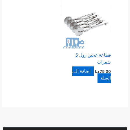
قطاعة عجين رول 5
شفرات
إضافة إلى
75.00
د.ا
السلة