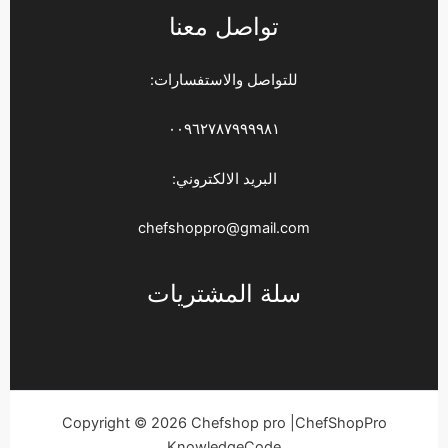
تواصل معنا
للتواصل والاستفسارات:
٠٠٩٦٢٧٨٧٩٩٩٩٨١
البريد الالكتروني:
chefshoppro@gmail.com
سلة المشتريات
Copyright © 2026 Chefshop pro |ChefShopPro
KnowledgeCode