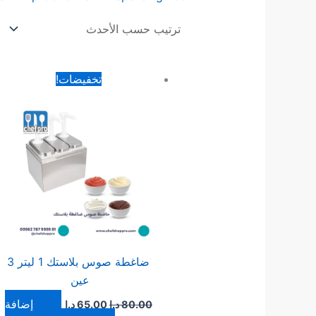
السعر
السعر
تخفيضات!
الأصلي
الحالي
هو:
هو:
80.00 د.ا.
65.00 د.ا.
ضاغطة صوس بلاستك 1 ليتر 3
عين
إضافة
80.00
د.ا
65.00
د.ا