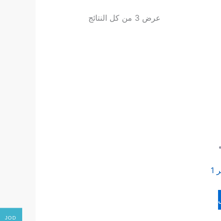
عرض ⁦3⁩ من كل النتائج
ضاغطة صوس بلاستك 2 ليتر 1
JOD