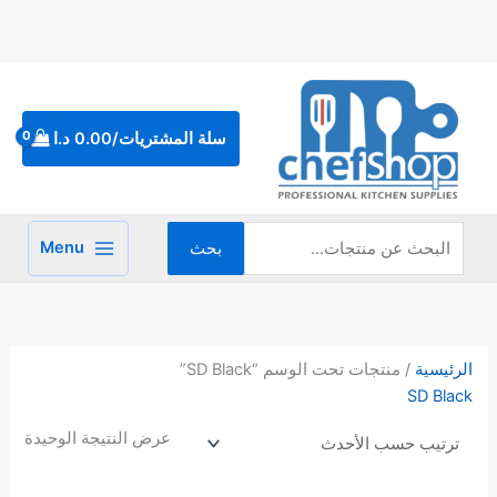
خطي
لى
لمحتوى
البحث
عن:
سلة المشتريات/
0.00
د.ا
Menu
بحث
الرئيسية
/ منتجات تحت الوسم “SD Black”
SD Black
عرض النتيجة الوحيدة