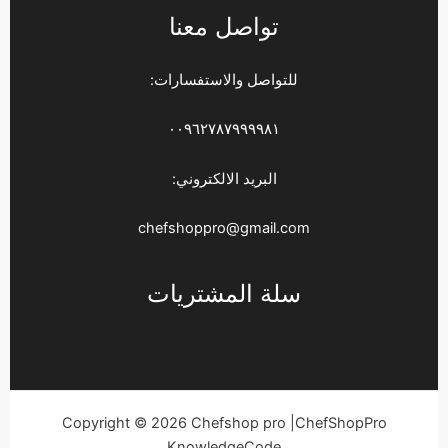
تواصل معنا
للتواصل والاستفسارات:
٠٠٩٦٢٧٨٧٩٩٩٩٨١
البريد الالكتروني:
chefshoppro@gmail.com
سلة المشتريات
Copyright © 2026 Chefshop pro |ChefShopPro
KnowledgeCode