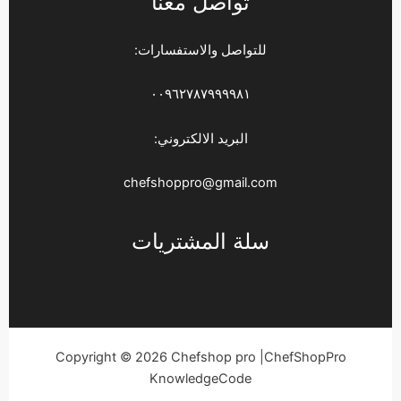
تواصل معنا
للتواصل والاستفسارات:
٠٠٩٦٢٧٨٧٩٩٩٩٨١
البريد الالكتروني:
chefshoppro@gmail.com
سلة المشتريات
Copyright © 2026 Chefshop pro |ChefShopPro
KnowledgeCode