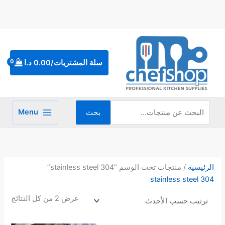
خطي
لى
لمحتوى
البحث
عن:
سلة المشتريات/
0.00
د.ا
Menu
بحث
تم
الفر
حس
الرئيسية
/ منتجات تحت الوسم “stainless steel 304”
الأح
stainless steel 304
عرض ⁦2⁩ من كل النتائج