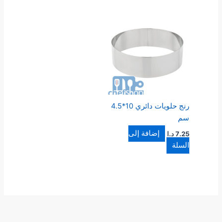
رنج حلويات دائري 10*4.5
سم
إضافة إلى
7.25
د.ا
السلة