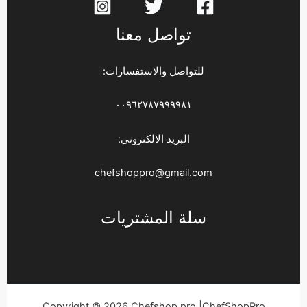
تواصل معنا
للتواصل والاستفسارات:
٠٠٩٦٢٧٨٧٩٩٩٩٨١
البريد الالكتروني:
chefshoppro@gmail.com
سلة المشتريات
Copyright © 2026 Chefshop pro |ChefShopPro