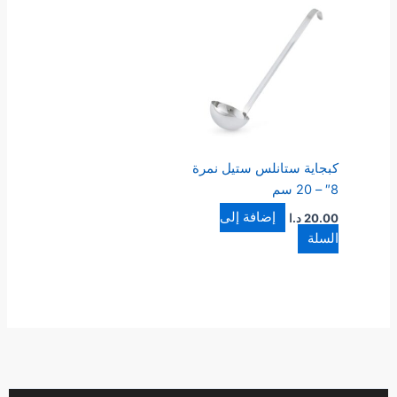
كبجاية ستانلس ستيل نمرة
8″ – 20 سم
إضافة إلى
20.00
د.ا
السلة