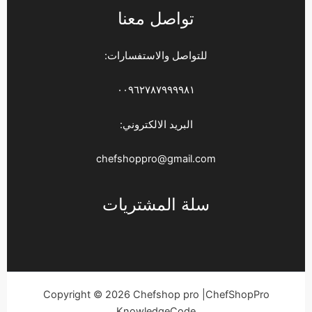
تواصل معنا
للتواصل والاستفسارات:
٠٠٩٦٢٧٨٧٩٩٩٩٨١
البريد الالكتروني:
chefshoppro@gmail.com
سلة المشتريات
Copyright © 2026 Chefshop pro |ChefShopPro
KnowledgeCode