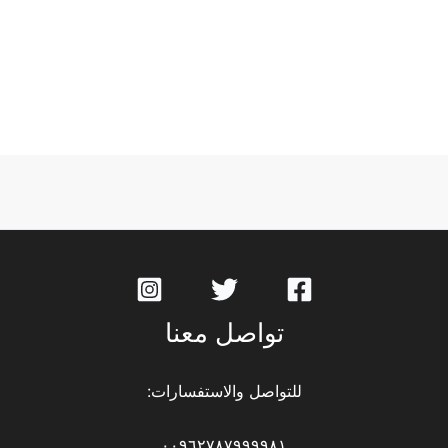
تواصل معنا
للتواصل والاستفسارات:
٠٠٩٦٢٧٨٧٩٩٩٩٨١