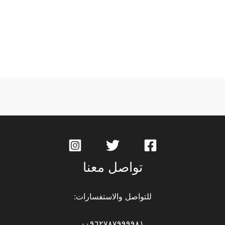
تواصل معنا
للتواصل والاستفسارات:
٠٠٩٦٢٧٨٧٩٩٩٩٨١