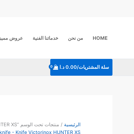
خطي
لى
لمحتوى
HOME
من نحن
خدماتنا الفنية
عروض مميز
سلة المشتريات/
0.00
د.ا
الرئيسية
/ منتجات تحت الوسم “Swiss army knife - Knife Victorinox HUNTER XS”
knife - Knife Victorinox HUNTER XS