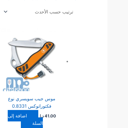
موس جيب سويسري نوع
فكتورانوكس 0.8331
إضافة إلى
41.00
د.ا
السلة