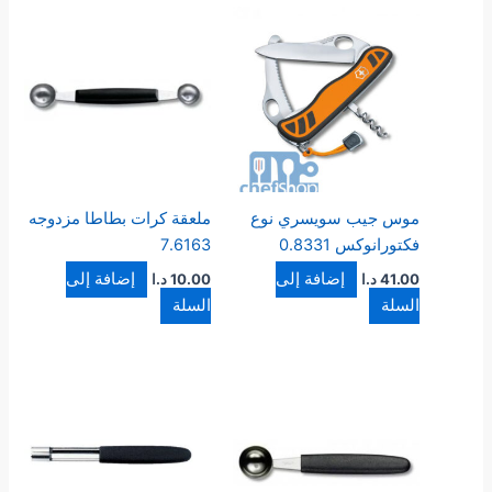
موس جيب سويسري نوع
ملعقة كرات بطاطا مزدوجه
فكتورانوكس 0.8331
7.6163
إضافة إلى
إضافة إلى
41.00
د.ا
10.00
د.ا
السلة
السلة