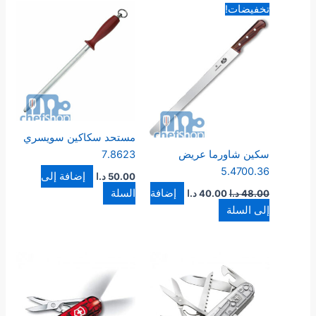
السعر
السعر
تخفيضات!
الأصلي
الحالي
هو:
هو:
48.00 د.ا.
40.00 د.ا.
مستحد سكاكين سويسري
سكين شاورما عريض
7.8623
5.4700.36
إضافة إلى
50.00
د.ا
إضافة
السلة
48.00
د.ا
40.00
د.ا
إلى السلة