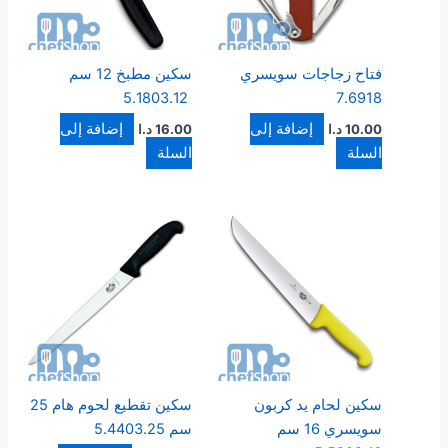
فتاح زجاجات سويسري
سكين مطبخ 12 سم
5.1803.12
7.6918
إضافة إلى
إضافة إلى
10.00
د.ا
16.00
د.ا
السلة
السلة
سكين لحام يد كربون
سكين تقطيع لحوم هام 25
سويسري 16 سم
سم 5.4403.25