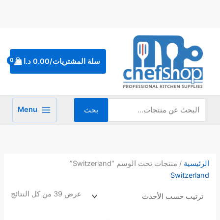
خطي
لى
لمحتوى
البحث
عن:
سلة المشتريات/
0.00
د.ا
Menu
بحث
تم
الفر
حس
الرئيسية
/ منتجات تحت الوسم “Switzerland”
الأح
Switzerland
عرض ⁦39⁩ من كل النتائج