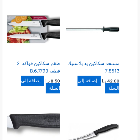
مستحد سكاكين يد بلاستيك
طقم سكاكين فواكه 2
7.8513
قطعة 6.7793.B
إضافة إلى
إضافة إلى
42.00
د.ا
8.50
د.ا
السلة
السلة