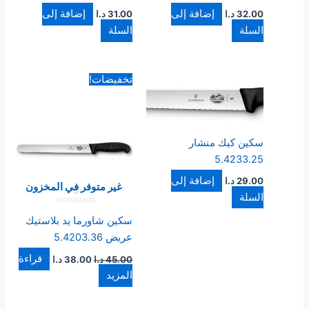
إضافة إلى
إضافة إلى
32.00
د.ا
31.00
د.ا
السلة
السلة
السعر
السعر
تخفيضات!
الأصلي
الحالي
هو:
هو:
45.00 د.ا.
38.00 د.ا.
سكين كيك منشار
5.4233.25
إضافة إلى
29.00
د.ا
غير متوفر في المخزون
السلة
سكين شاورما يد بلاستيك
عريض 5.4203.36
قراءة
45.00
د.ا
38.00
د.ا
المزيد