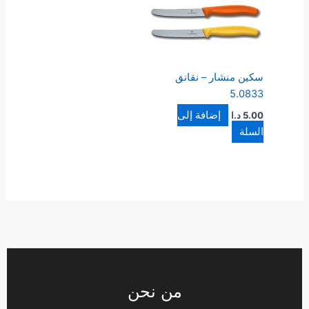
سكين منشار – نقانق
5.0833
إضافة إلى
5.00
د.ا
السلة
من نحن