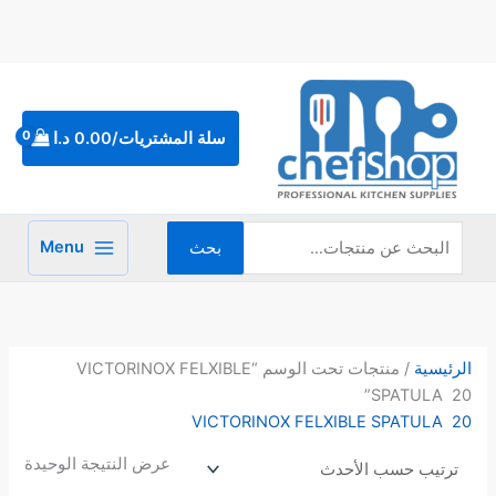
خطي
لى
لمحتوى
البحث
عن:
سلة المشتريات/
0.00
د.ا
Menu
بحث
الرئيسية
/ منتجات تحت الوسم “VICTORINOX FELXIBLE
SPATULA 20”
VICTORINOX FELXIBLE SPATULA 20
عرض النتيجة الوحيدة