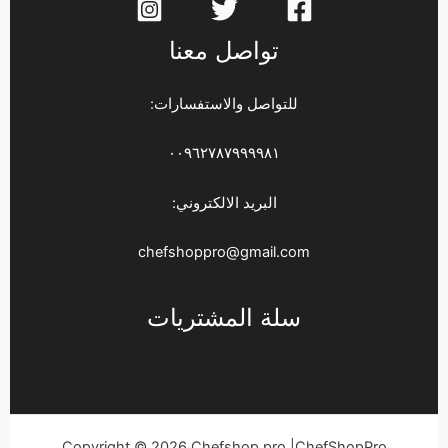
تواصل معنا
للتواصل والاستفسارات:
٠٠٩٦٢٧٨٧٩٩٩٩٨١
البريد الالكتروني:
chefshoppro@gmail.com
سلة المشتريات
Copyright © 2026 Chefshop pro |ChefShopPro