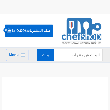
خطي
لى
لمحتوى
البحث
عن:
سلة المشتريات/
0.00
د.ا
Menu
بحث
كمية
ترولي
خدمة
3
طبقات
بلاستيك