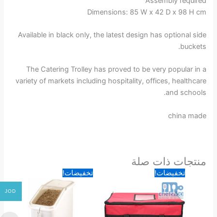
Assembly required
Dimensions: 85 W x 42 D x 98 H cm
Available in black only, the latest design has optional side
buckets.
The Catering Trolley has proved to be very popular in a
variety of markets including hospitality, offices, healthcare
and schools.
china made
منتجات ذات صلة
السعر
السعر
السعر
السعر
تخفيضات!
تخفيضات!
الأصلي
الحالي
الأصلي
الحالي
هو:
هو:
هو:
هو:
JOD
28.00 د.ا.
19.00 د.ا.
110.00 د.ا.
85.00 د.ا.