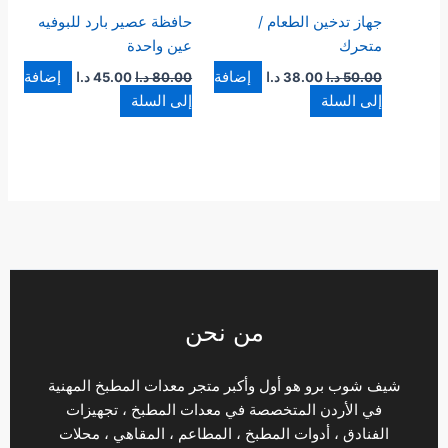
جهاز تدخين الطعام /
حافظة عصير بارد للبوفيه
متحرك
عين واحدة
إضافة
إضافة
50.00
د.ا
38.00
د.ا
80.00
د.ا
45.00
د.ا
إلى السلة
إلى السلة
من نحن
شيف شوب برو هو أول وأكبر متجر معدات المطبخ المهنية
في الأردن المتخصصة في معدات المطبخ ، تجهيزات
الفنادق ، أدوات المطبخ ، المطاعم ، المقاهي ، محلات