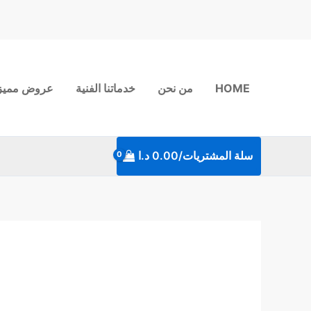
خطي
لى
لمحتوى
HOME
من نحن
خدماتنا الفنية
عروض مميز
سلة المشتريات/
0.00
د.ا