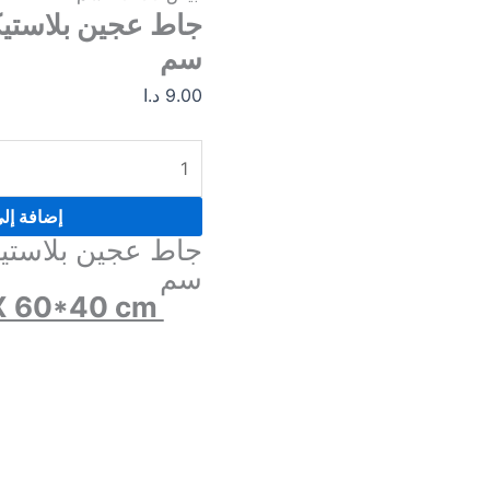
ابيض
60*40
سم
سم
9.00
د.ا
إضافة إل
سم
X 60*40 cm