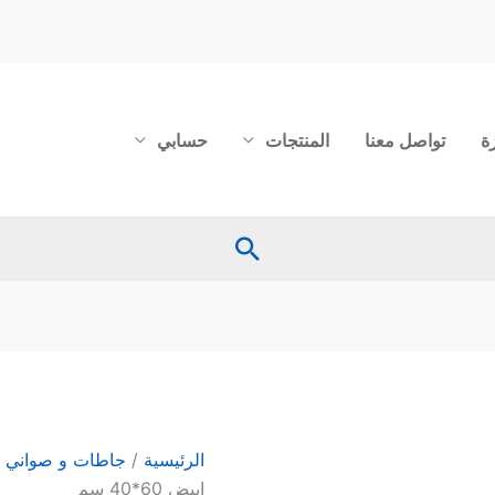
ة
تواصل معنا
المنتجات
حسابي
البحث
كمية
جاط
عجين
بلاستيكي
الرئيسية
/
جاطات و صواني 
لون
ابيض 60*40 سم