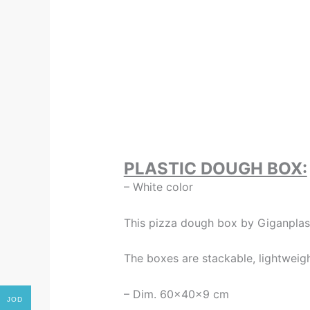
PLASTIC DOUGH BOX:
– White color
This pizza dough box by Giganplast 
The boxes are stackable, lightweig
– Dim. 60x40x9 cm
JOD