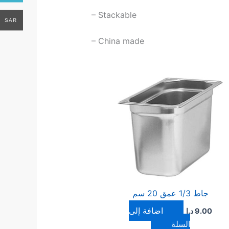
– Stackable
SAR
– China made
جاط 1/3 عمق 20 سم
إضافة إلى
9.00
د.ا
السلة