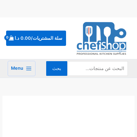
خطي
لى
لمحتوى
البحث
عن:
سلة المشتريات/
0.00
د.ا
Menu
بحث
كمية
جاط
لتقديم
الطعام
موديل
بيضوي
40
سم