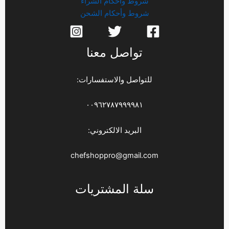
شروط وأحكام الشراء
شروط وأحكام الشحن
تواصل معنا
للتواصل والاستفسارات:
٠٠٩٦٢٧٨٧٩٩٩٩٨١
البريد الالكتروني:
chefshoppro@gmail.com
سلة المشتريات