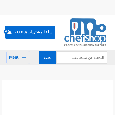
خطي
لى
لمحتوى
البحث
عن:
سلة المشتريات/
0.00
د.ا
Menu
بحث
كمية
جاط
لتقديم
الطعام
موديل
بيضوي
45
سم