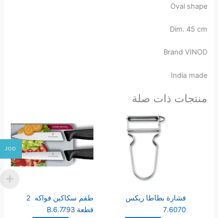
Oval shape
Dim. 45 cm
Brand VINOD
India made
منتجات ذات صلة
JOD
قشارة بطاطا ريكس
طقم سكاكين فواكه 2
7.6070
قطعة 6.7793.B