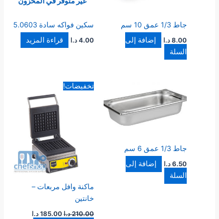
غير متوفر في المخزون
جاط 1/3 عمق 10 سم
سكين فواكه سادة 5.0603
إضافة إلى
قراءة المزيد
8.00
د.ا
4.00
د.ا
السلة
السعر
السعر
تخفيضات!
الأصلي
الحالي
هو:
هو:
210.00 د.ا.
185.00 د.ا.
جاط 1/3 عمق 6 سم
إضافة إلى
6.50
د.ا
السلة
ماكنة وافل مربعات –
خانتين
210.00
د.ا
185.00
د.ا