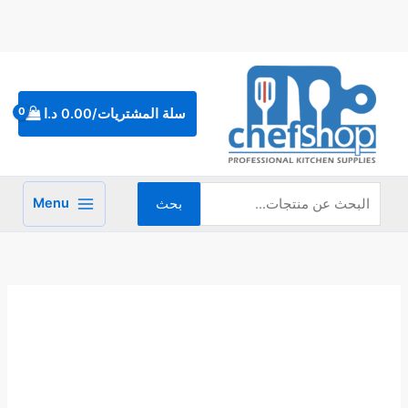
خطي
لى
لمحتوى
البحث
عن:
سلة المشتريات/
0.00
د.ا
Menu
بحث
كمية
جاط
1/1
عمق
10
سم