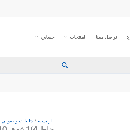
ة
تواصل معنا
المنتجات
حسابي
البحث
كمية
جاط
1/4
عمق
الرئيسية
/
جاطات و صواني 
10
جاط 1/4 عمق 10 سم