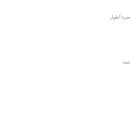
فترة أطول
ينه