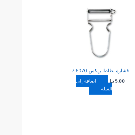
قشارة بطاطا ريكس 7.6070
إضافة إلى
5.00
د.ا
السلة