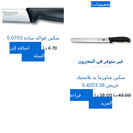
السعر
السعر
تخفيضات!
الأصلي
الحالي
هو:
هو:
45.00 د.ا.
38.00 د.ا.
سكين فواكه سادة 5.0703
إضافة إلى
4.70
د.ا
السلة
غير متوفر في المخزون
سكين شاورما يد بلاستيك
عريض 5.4203.36
قراءة
45.00
د.ا
38.00
د.ا
المزيد