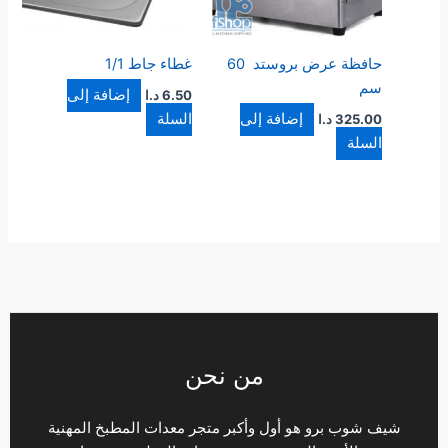
حافظة عرض بروستد 60
غطاء جاط 1/1
سم
إضافة إلى
6.50
د.ا
إضافة إلى
السلة
325.00
د.ا
السلة
من نحن
شيف شوب برو هو أول وأكبر متجر معدات المطبخ المهنية