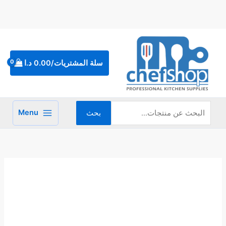
خطي
لى
لمحتوى
البحث
عن:
سلة المشتريات/
0.00
د.ا
Menu
بحث
كمية
جريل
سادة
يعمل
على
الغاز
50
سم