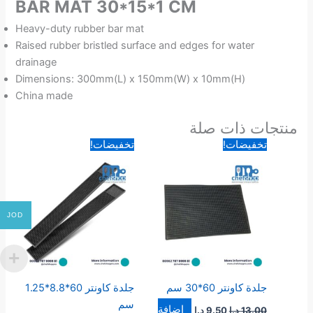
BAR MAT 30*15*1 CM
Heavy-duty rubber bar mat
Raised rubber bristled surface and edges for water
drainage
Dimensions: 300mm(L) x 150mm(W) x 10mm(H)
China made
منتجات ذات صلة
السعر
السعر
السعر
السعر
تخفيضات!
تخفيضات!
الأصلي
الحالي
الأصلي
الحالي
هو:
هو:
هو:
هو:
13.00 د.ا.
9.50 د.ا.
5.00 د.ا.
4.00 د.ا.
JOD
جلدة كاونتر 60*30 سم
جلدة كاونتر 60*8.8*1.25
سم
إضافة
13.00
د.ا
9.50
د.ا