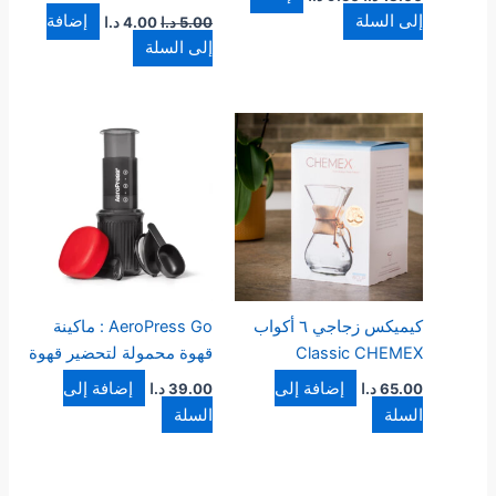
إلى السلة
إضافة
5.00
د.ا
4.00
د.ا
إلى السلة
كيميكس زجاجي ٦ أكواب
AeroPress Go : ماكينة
Classic CHEMEX
قهوة محمولة لتحضير قهوة
إضافة إلى
إضافة إلى
65.00
د.ا
39.00
د.ا
السلة
السلة